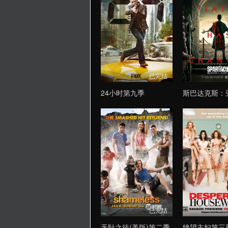
已完结
24小时第九季
斯巴达克斯：
已完结
无耻之徒(美版)第二季
绝望主妇第三