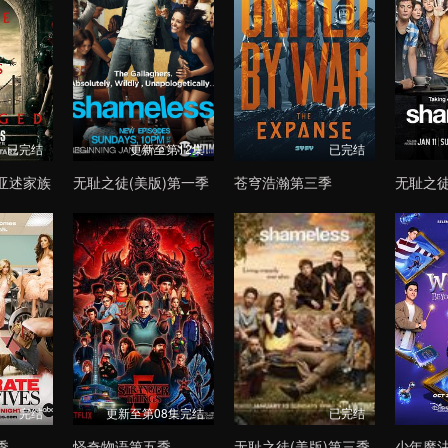
已完结
更新至第12集
已完结
亚述家族
无耻之徒(美版)第一季
苍穹浩瀚第三季
无耻之徒
完结
更新至第08集完结
已完结
季
怪奇物语第五季
无耻之徒(美版)第三季
少年魔