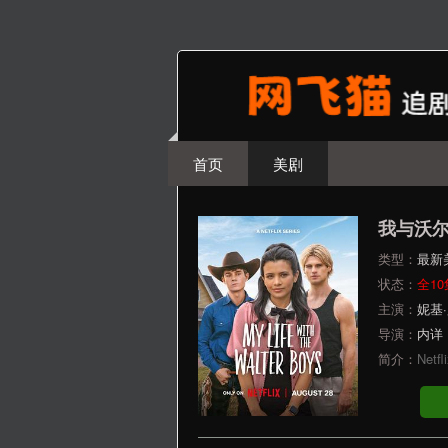
首页
美剧
我与沃
类型：
最新
状态：
全10
主演：
妮基
导演：
内详
简介：
Ne