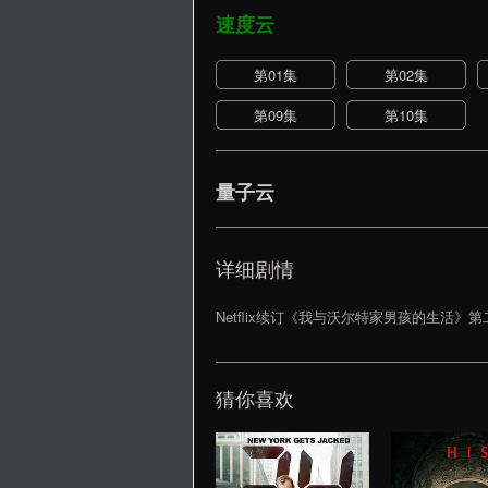
速度云
第01集
第02集
第09集
第10集
量子云
详细剧情
Netflix续订《我与沃尔特家男孩的生活》
猜你喜欢