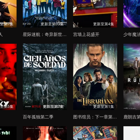
至第7集
更新至第03集
更新至第4集
人
星际迷航：奇异新世界第四季
宫墙上花盛开
至第5集
更新至第7集
更新至第1集
百年孤独第二季
图书馆员：下一章第二季
鹿朗吉