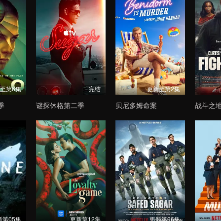
至第6集
完结
更新至第2集
季
谜探休格第二季
贝尼多姆命案
战斗之
新第05集
更新第12集
更新第06集