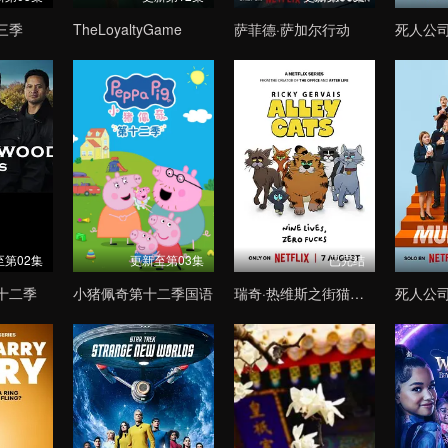
三季
TheLoyaltyGame
萨菲德·萨加尔行动
死人公
至第02集
更新至第03集
已完结
十二季
小猪佩奇第十二季国语
瑞奇·热维斯之街猫一族
死人公司