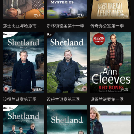
完结
完结
完结
莎士比亚与哈撒韦：私人调查员第三季
断林镇谜案第十一季
传奇办公室第一季
完结
完结
完结
设得兰谜案第五季
设得兰谜案第三季
设得兰谜案第一季