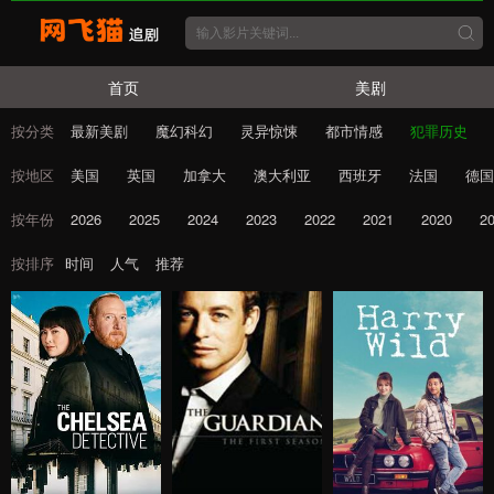
首页
美剧
按分类
最新美剧
魔幻科幻
灵异惊悚
都市情感
犯罪历史
按地区
美国
英国
加拿大
澳大利亚
西班牙
法国
德国
按年份
2026
2025
2024
2023
2022
2021
2020
2
按排序
时间
人气
推荐