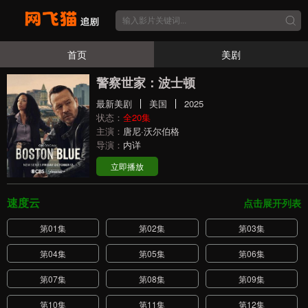
首页
美剧
警察世家：波士顿
最新美剧
美国
2025
状态：
全20集
主演：
唐尼·沃尔伯格
导演：
内详
立即播放
速度云
点击展开列表
第01集
第02集
第03集
第04集
第05集
第06集
第07集
第08集
第09集
第10集
第11集
第12集