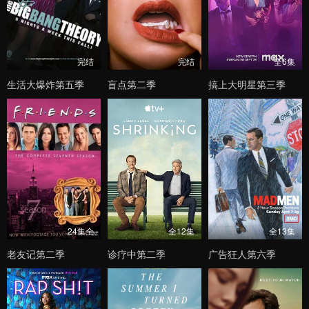
完结
完结
全6集
生活大爆炸第五季
盲点第二季
搞上大明星第三季
24集全
全12集
全13集
老友记第二季
诊疗中第二季
广告狂人第六季