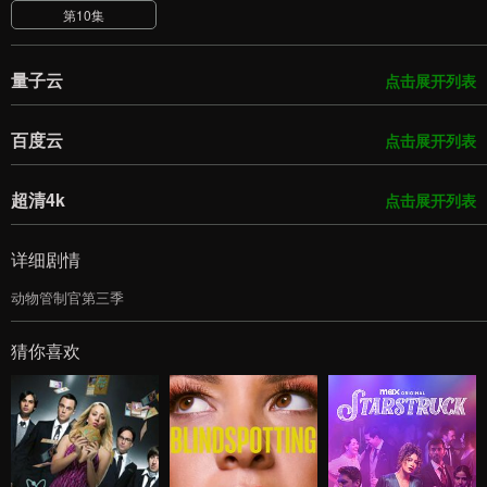
第10集
量子云
点击展开列表
百度云
点击展开列表
超清4k
点击展开列表
详细剧情
动物管制官第三季
猜你喜欢