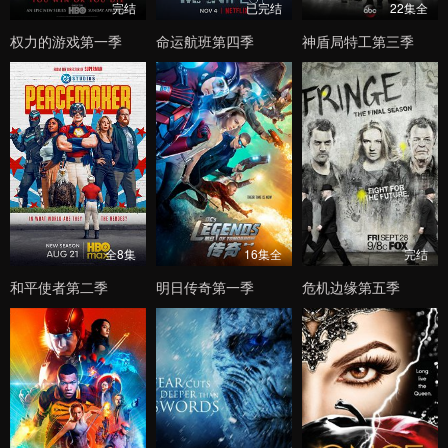
完结
已完结
22集全
权力的游戏第一季
命运航班第四季
神盾局特工第三季
全8集
16集全
完结
和平使者第二季
明日传奇第一季
危机边缘第五季