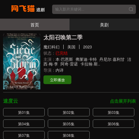
首页
美剧
太阳召唤第二季
魔幻科幻
美国
2023
状态：
已完结
主演：
本·巴恩斯
弗莱迪·卡特
丹尼尔·嘉利甘
洁
西·梅·李
阿奇·雷诺
卡拉翰·斯..
导演：
内详
立即播放
速度云
点击展开列表
第01集
第02集
第03集
第04集
第05集
第06集
第07集
第08集