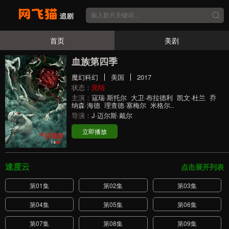
首页
美剧
血族第四季
魔幻科幻
美国
2017
状态：
完结
主演：
寇瑞·斯托尔
大卫·布拉德利
凯文·杜兰
乔
纳森·海德
理查德·塞梅尔
米格尔..
导演：
J·迈尔斯·戴尔
立即播放
速度云
点击展开列表
第01集
第02集
第03集
第04集
第05集
第06集
第07集
第08集
第09集