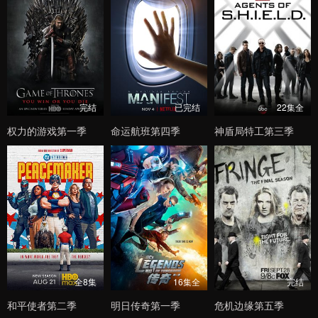
完结
已完结
22集全
权力的游戏第一季
命运航班第四季
神盾局特工第三季
全8集
16集全
完结
和平使者第二季
明日传奇第一季
危机边缘第五季