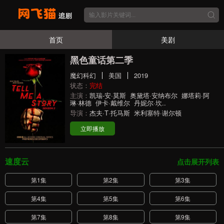
首页
美剧
黑色童话第二季
魔幻科幻
美国
2019
状态：
完结
主演：
凯瑞-安·莫斯
奥黛塔·安纳布尔
娜塔莉·阿
琳·林德
伊卡·戴维尔
丹妮尔·坎..
导演：
杰夫·T·托马斯
米利塞特·谢尔顿
立即播放
速度云
点击展开列表
第1集
第2集
第3集
第4集
第5集
第6集
第7集
第8集
第9集