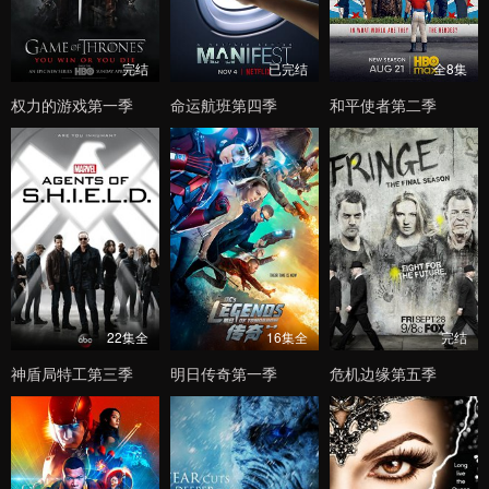
完结
已完结
全8集
权力的游戏第一季
命运航班第四季
和平使者第二季
22集全
16集全
完结
神盾局特工第三季
明日传奇第一季
危机边缘第五季