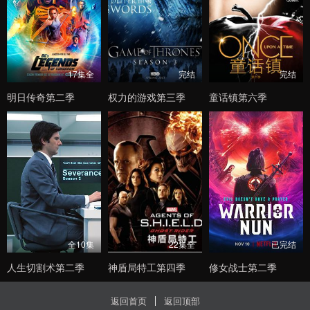
17集全
完结
完结
明日传奇第二季
权力的游戏第三季
童话镇第六季
全10集
22集全
已完结
人生切割术第二季
神盾局特工第四季
修女战士第二季
返回首页
返回顶部