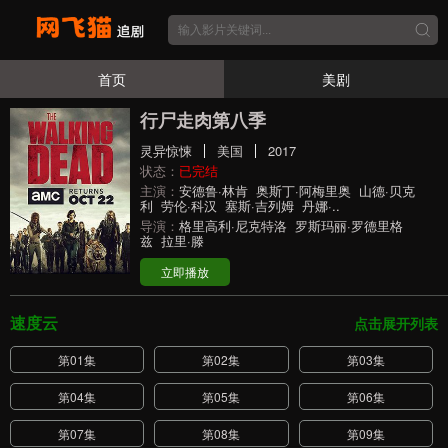
首页
美剧
行尸走肉第八季
灵异惊悚
美国
2017
状态：
已完结
主演：
安德鲁·林肯
奥斯丁·阿梅里奥
山德·贝克
利
劳伦·科汉
塞斯·吉列姆
丹娜·..
导演：
格里高利·尼克特洛
罗斯玛丽·罗德里格
兹
拉里·滕
立即播放
速度云
点击展开列表
第01集
第02集
第03集
第04集
第05集
第06集
第07集
第08集
第09集